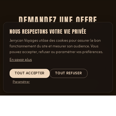
DEMANDEZ UNE OFFRE
SELON VOS ENVIES
NOUS RESPECTONS VOTRE VIE PRIVÉE
Jerrycan Voyages utilise des cookies pour assurer le bon
fonctionnement du site et mesurer son audience. Vous
pouvez accepter, refuser ou paramétrer vos préférences.
En savoir plus
TOUT ACCEPTER
TOUT REFUSER
Paramétrer