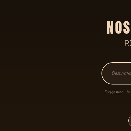
NOS
R
Suggestion : Je 