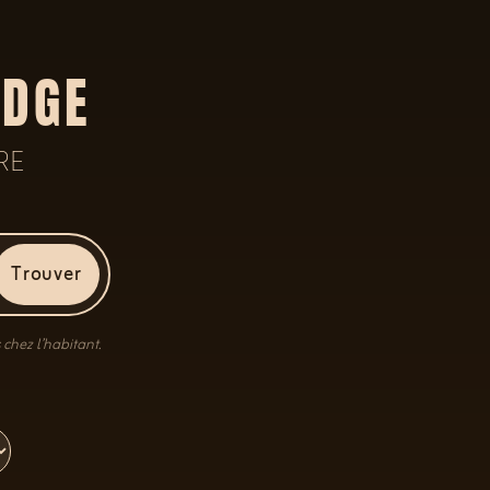
ODGE
RE
Trouver
 chez l’habitant.