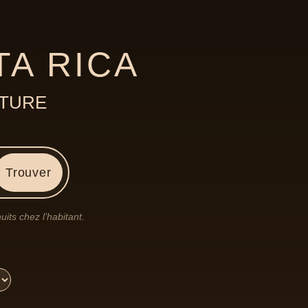
TA RICA
NTURE
Trouver
its chez l’habitant.