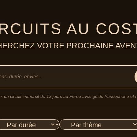
RCUITS AU COS
ERCHEZ VOTRE PROCHAINE AVE
x un circuit immersif de 12 jours au Pérou avec guide francophone et nu