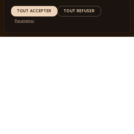
TOUT ACCEPTER
TOUT REFUSER
Paramétrer
SOUMETTRE MA DEMANDE
OU DIRECTEMENT
022 346 92 82
info@jerrycan-voyages.ch