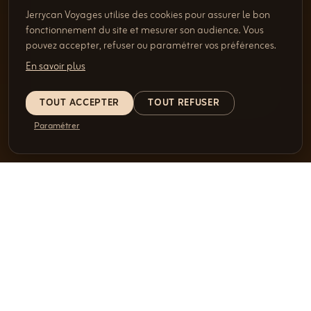
Jerrycan Voyages utilise des cookies pour assurer le bon
fonctionnement du site et mesurer son audience. Vous
pouvez accepter, refuser ou paramétrer vos préférences.
En savoir plus
TOUT ACCEPTER
TOUT REFUSER
Paramétrer
SOUMETTRE MA DEMANDE
OU DIRECTEMENT
022 346 92 82