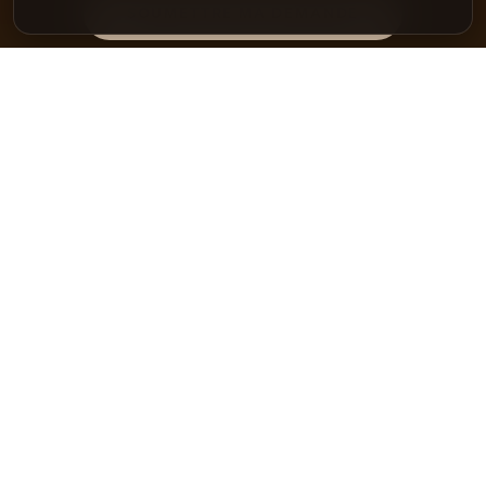
SOUMETTRE MA DEMANDE
OU DIRECTEMENT
022 346 92 82
info@jerrycan-voyages.ch