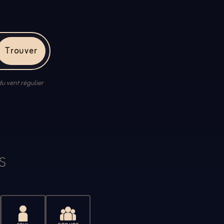
Trouver
u vent régulier
S