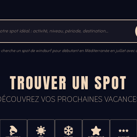
e cherche un spot de windsurf pour débutant en Méditerranée en juillet avec d
TROUVER UN SPOT
DÉCOUVREZ VOS PROCHAINES VACANCE