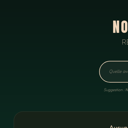
NO
R
Suggestion : N