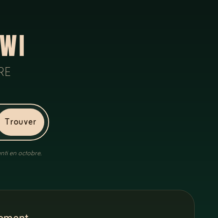
AWI
RE
Trouver
nti en octobre.