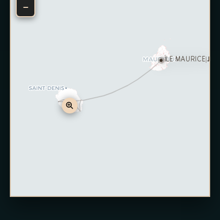
−
ÎLE MAURICE
|
JOUR