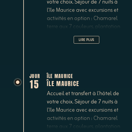
votre choix. Séjour de 7 nuits à
l'île Maurice avec excursions et
activités en option : Chamarel
terre aux 7 couleurs, plantation
de thé de Bois Chéri, parc de
LIRE PLUS
Casela, jardin botanique de
Pamplemousses, Grand Bassin et
sa statue de Shiva, croisières en
catamaran, nage avec les
dauphins, blue safari à bord d'un
JOUR
ÎLE MAURICE
15
ÎLE MAURICE
sous-marin etc...
Accueil et transfert à l'hôtel de
votre choix. Séjour de 7 nuits à
l'île Maurice avec excursions et
activités en option : Chamarel
terre aux 7 couleurs, plantation