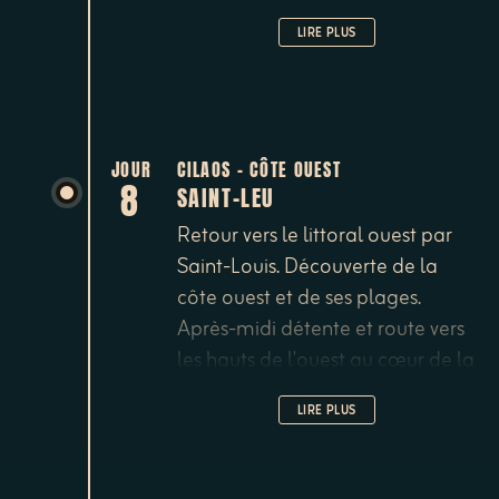
au canyoning ou visite guidée
LIRE PLUS
avec un guide Péi. Dîner et nuit à
la chambre d’hôtes les Filaos.
JOUR
CILAOS - CÔTE OUEST
8
SAINT-LEU
Retour vers le littoral ouest par
Saint-Louis. Découverte de la
côte ouest et de ses plages.
Après-midi détente et route vers
les hauts de l'ouest au cœur de la
forêt d'altitude et installation à la
LIRE PLUS
chambre d’hôtes Les Balcons
Créoles à Saint-Leu et nuit.