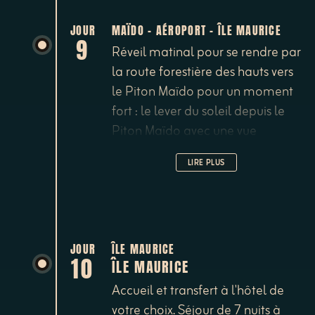
JOUR
MAÏDO - AÉROPORT - ÎLE MAURICE
9
Réveil matinal pour se rendre par
la route forestière des hauts vers
le Piton Maïdo pour un moment
fort : le lever du soleil depuis le
Piton Maïdo avec une vue
inoubliable sur tout le cirque de
LIRE PLUS
Mafate qui s'étend en contrebas.
Sur le retour, ne pas manquer la
distillerie artisanale de géranium,
Musée de Villèle, chapelle
pointue, etc. Retour à l'aéroport
JOUR
ÎLE MAURICE
10
ÎLE MAURICE
de St Denis et restitution de votre
véhicule. Vol à destination de l'île
Accueil et transfert à l'hôtel de
Maurice (45 min.)
votre choix. Séjour de 7 nuits à