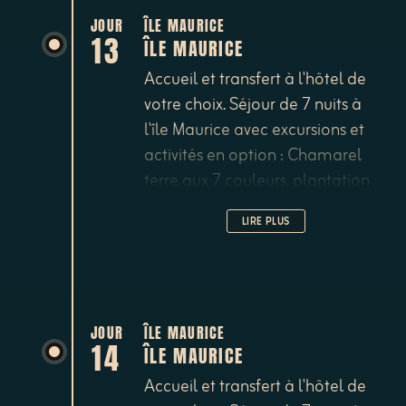
catamaran, nage avec les
dauphins, blue safari à bord d'un
JOUR
ÎLE MAURICE
13
ÎLE MAURICE
sous-marin etc...
Accueil et transfert à l'hôtel de
votre choix. Séjour de 7 nuits à
l'île Maurice avec excursions et
activités en option : Chamarel
terre aux 7 couleurs, plantation
de thé de Bois Chéri, parc de
LIRE PLUS
Casela, jardin botanique de
Pamplemousses, Grand Bassin et
sa statue de Shiva, croisières en
catamaran, nage avec les
dauphins, blue safari à bord d'un
JOUR
ÎLE MAURICE
14
ÎLE MAURICE
sous-marin etc...
Accueil et transfert à l'hôtel de