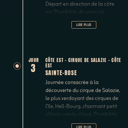
Départ en direction de la côte
est. Possibilité de visiter la
plantation de vanille Roulof, la
LIRE PLUS
distillerie de Savanna et sucrerie
de Bois Rouge, le temple Hindou
du Colosse de St André. Nuit à la
chambre d'hôtes Cana Suc à
Sainte-Rose.
JOUR
CÔTE EST - CIRQUE DE SALAZIE - CÔTE
3
EST
SAINTE-ROSE
Journée consacrée à la
découverte du cirque de Salazie,
le plus verdoyant des cirques de
l’île, Hell-Bourg, charmant petit
village créole classé. Possibilité,
accompagné d’un guide Péi de
LIRE PLUS