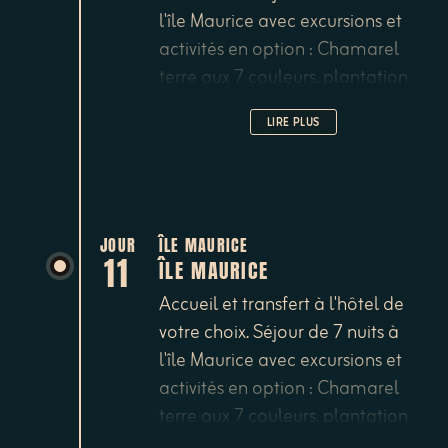
l'île Maurice avec excursions et
activités en option : Chamarel
terre aux 7 couleurs, plantation
de thé de Bois Chéri, parc de
LIRE PLUS
Casela, jardin botanique de
Pamplemousses, Grand Bassin et
sa statue de Shiva, croisières en
catamaran, nage avec les
dauphins, blue safari à bord d'un
JOUR
ÎLE MAURICE
11
ÎLE MAURICE
sous-marin etc...
Accueil et transfert à l'hôtel de
votre choix. Séjour de 7 nuits à
l'île Maurice avec excursions et
activités en option : Chamarel
terre aux 7 couleurs, plantation
de thé de Bois Chéri, parc de