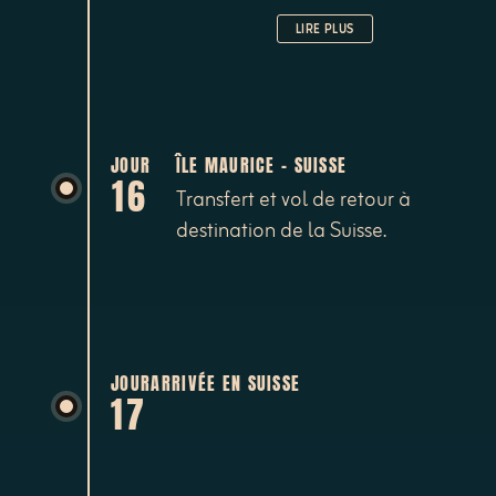
de thé de Bois Chéri, parc de
LIRE PLUS
Casela, jardin botanique de
Pamplemousses, Grand Bassin et
sa statue de Shiva, croisières en
catamaran, nage avec les
dauphins, blue safari à bord d'un
JOUR
ÎLE MAURICE - SUISSE
16
sous-marin etc...
Transfert et vol de retour à
destination de la Suisse.
JOUR
ARRIVÉE EN SUISSE
17