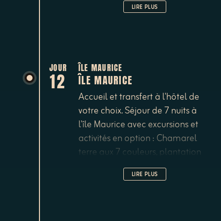
LIRE PLUS
Casela, jardin botanique de
Pamplemousses, Grand Bassin et
sa statue de Shiva, croisières en
catamaran, nage avec les
dauphins, blue safari à bord d'un
JOUR
ÎLE MAURICE
12
ÎLE MAURICE
sous-marin etc...
Accueil et transfert à l'hôtel de
votre choix. Séjour de 7 nuits à
l'île Maurice avec excursions et
activités en option : Chamarel
terre aux 7 couleurs, plantation
de thé de Bois Chéri, parc de
LIRE PLUS
Casela, jardin botanique de
Pamplemousses, Grand Bassin et
sa statue de Shiva, croisières en