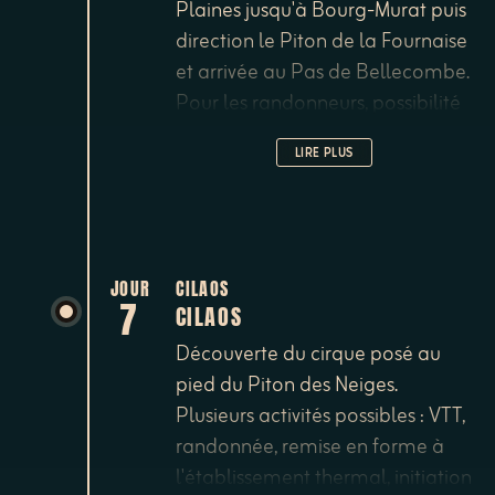
Plaines jusqu'à Bourg-Murat puis
direction le Piton de la Fournaise
et arrivée au Pas de Bellecombe.
Pour les randonneurs, possibilité
d'ascension et tour des cratères
LIRE PLUS
(5 heures de marche environ,
prévoir un départ matinal).
Retour sur la Plaine des Cafres,
visite de la Maison du Volcan, puis
retour vers la côte ouest et
JOUR
CILAOS
7
CILAOS
direction le cirque de Cilaos.
Arrivée en fin de journée au cœur
Découverte du cirque posé au
du cirque. Dîner et nuit à la
pied du Piton des Neiges.
chambre d'hôtes les Filaos.
Plusieurs activités possibles : VTT,
randonnée, remise en forme à
l'établissement thermal, initiation