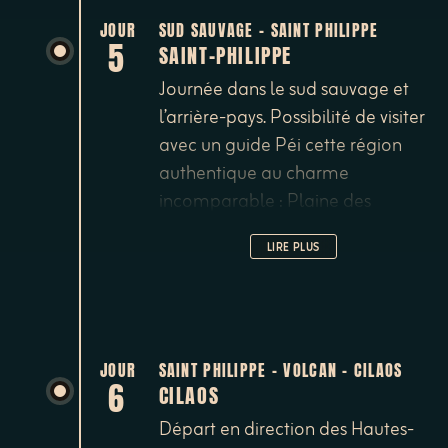
Philippe.
JOUR
SUD SAUVAGE - SAINT PHILIPPE
5
SAINT-PHILIPPE
Journée dans le sud sauvage et
l’arrière-pays. Possibilité de visiter
avec un guide Péi cette région
authentique au charme
incomparable : Plaine des
Grègues, Maison du Curcuma,
LIRE PLUS
randonnées, etc. (en
supplément). Retour à la
chambre d'hôtes Le Four à Pain
et nuit.
JOUR
SAINT PHILIPPE - VOLCAN - CILAOS
6
CILAOS
Départ en direction des Hautes-