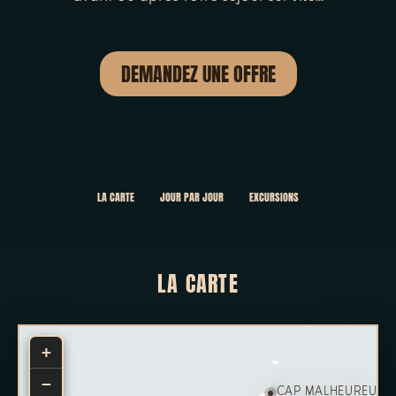
DEMANDEZ UNE OFFRE
LA CARTE
JOUR PAR JOUR
EXCURSIONS
LA CARTE
+
−
CAP MALHEUREUX
|
J