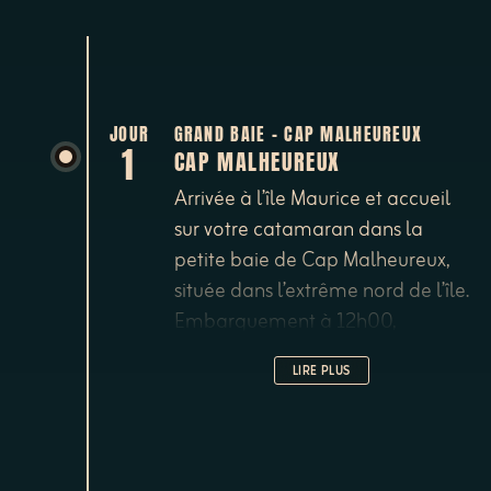
JOUR
GRAND BAIE - CAP MALHEUREUX
1
CAP MALHEUREUX
Arrivée à l’île Maurice et accueil
sur votre catamaran dans la
petite baie de Cap Malheureux,
située dans l’extrême nord de l’île.
Embarquement à 12h00,
installation à bord et briefing sur
LIRE PLUS
la sécurité et le programme de
la croisière. Après un bon
déjeuner votre catamaran
mettra le cap vers le point le plus