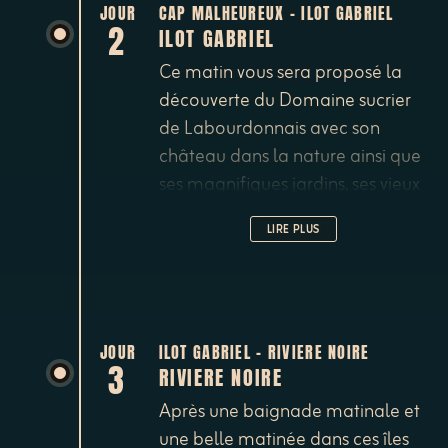
nord de l’île et fera escale dans
JOUR
CAP MALHEUREUX - ILOT GABRIEL
2
ILOT GABRIEL
la baie du Cap Malheureux pour
la nuit, avec comme sentinelle la
Ce matin vous sera proposé la
célèbre église au toit rouge.
découverte du Domaine sucrier
de Labourdonnais avec son
château dans la nature ainsi que
ses magnifiques jardins, ses vieux
vergers et sa rhumerie. Sur le
LIRE PLUS
chemin du retour vous aurez
l’émerveillement de visiter une
fabrique de maquettes de
bateaux réputée mondialement.
Au retour au bateau et après un
JOUR
ILOT GABRIEL - RIVIERE NOIRE
3
RIVIERE NOIRE
déjeuner bien mérité, vous
entamerez une navigation vers
Après une baignade matinale et
l’île Plate et l’îlot Gabriel. Selon
une belle matinée dans ces îles