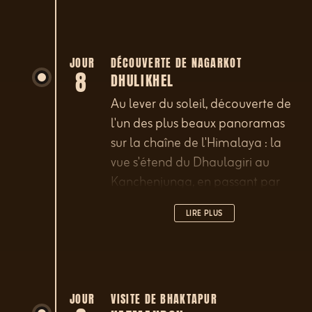
JOUR
DÉCOUVERTE DE NAGARKOT
8
DHULIKHEL
Au lever du soleil, découverte de
l'un des plus beaux panoramas
sur la chaîne de l'Himalaya : la
vue s'étend du Dhaulagiri au
Kanchenjunga, en passant par
l'Everest. Votre route passera par
LIRE PLUS
les villages de Banepa puis de
Panauti. Arrivée dans l'après-
midi à Dhulikel. Dîner et nuit à
l'hôtel.
JOUR
VISITE DE BHAKTAPUR