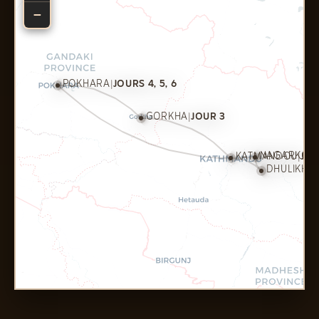
−
POKHARA
|
JOURS 4, 5, 6
GORKHA
|
JOUR 3
NAGARKOT
|
KATMANDOU
|
JOUR
DHULIKHEL