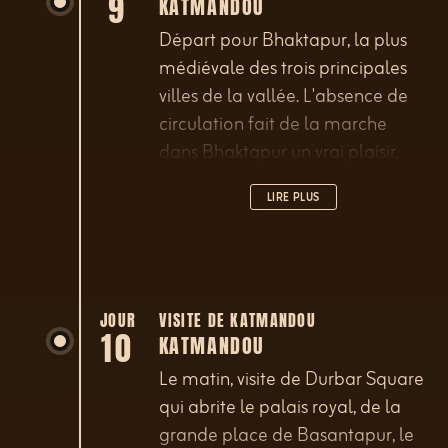
9
KATMANDOU
Départ pour Bhaktapur, la plus
médiévale des trois principales
villes de la vallée. L'absence de
circulation fait de la marche
dans Bhaktapur un vrai plaisir.
L'après-midi, excursion au
LIRE PLUS
magnifique temple de Changu
Narayan, dédié au dieu Vishnou
et reconnu comme le plus ancien
de la vallée.
JOUR
VISITE DE KATMANDOU
10
KATMANDOU
Le matin, visite de Durbar Square
qui abrite le palais royal, de la
grande place de Basantapur, le