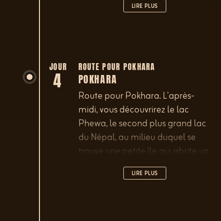
LIRE PLUS
à l'hôtel.
JOUR
ROUTE POUR POKHARA
4
POKHARA
Route pour Pokhara. L'après-
midi, vous découvrirez le lac
Phewa, le second plus grand lac
du Népal, au milieu duquel se
trouve une petite île qui abrite un
tombeau indien dédié à la
LIRE PLUS
déesse Barahi. Ensuite, vous vous
rendrez vers les chutes Patalr
Chhangu, aussi appelées «David's
Falls», avant de terminer votre