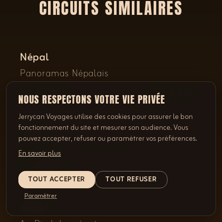
CIRCUITS SIMILAIRES
Népal
Panoramas Népalais
20 JOURS
CHF 3'340.-
NOUS RESPECTONS VOTRE VIE PRIVÉE
Jerrycan Voyages utilise des cookies pour assurer le bon
fonctionnement du site et mesurer son audience. Vous
Népal
pouvez accepter, refuser ou paramétrer vos préférences.
Magnificence himalayenne
En savoir plus
17 JOURS
TOUT ACCEPTER
TOUT REFUSER
Paramétrer
Népal