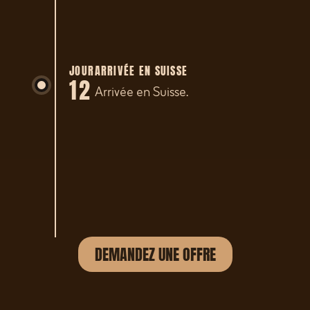
monastère de Sechen fondé en
1695. En temps voulu, transfert à
l'aéroport de Katmandou. Vol à
destination de la Suisse.
JOUR
ARRIVÉE EN SUISSE
12
Arrivée en Suisse.
DEMANDEZ UNE OFFRE