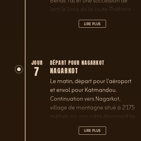
Benas Tal et une succession de
lacs le long de la route Pokhara -
Lumle.
LIRE PLUS
JOUR
DÉPART POUR NAGARKOT
7
NAGARKOT
Le matin, départ pour l'aéroport
et envol pour Katmandou.
Continuation vers Nagarkot,
village de montagne situé à 2'175
mètres, sur une crête dominant la
vallée de Katmandou. Dîner et
LIRE PLUS
nuit à l'hôtel.