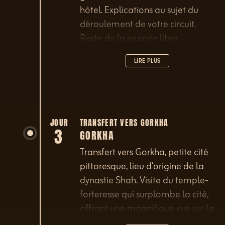
hôtel. Explications au sujet du
déroulement de votre circuit.
Reste de la journée libre.
LIRE PLUS
JOUR
TRANSFERT VERS GORKHA
3
GORKHA
Transfert vers Gorkha, petite cité
pittoresque, lieu d'origine de la
dynastie Shah. Visite du temple-
forteresse qui surplombe la cité,
offrant une magnifique vue sur la
vallée et l'Himalaya. Dîner et nuit