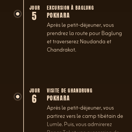
journée par les grottes de
JOUR
EXCURSION À BAGLUNG
5
POKHARA
Mahendra.
Après le petit-déjeuner, vous
prendrez la route pour Baglung
et traverserez Naudanda et
Chandrakot.
JOUR
VISITE DE GHANDRUNG
6
POKHARA
Après le petit-déjeuner, vous
partirez vers le camp tibétain de
Lumle. Puis, vous admirerez