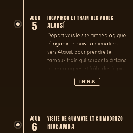
JOUR
INGAPIRCA ET TRAIN DES ANDES
5
ALAUSÍ
Départ vers le site archéologique
d'Ingapirca, puis continuation
vers Alausí, pour prendre le
fameux train qui serpente à flanc
de montagnes et frôle des à-pic
vertigineux, emprunte des ponts
LIRE PLUS
étroits et plonge dans une gorge
déchiquetée jusqu'à la Nariz del
Diablo, énorme rocher pointu.
JOUR
VISITE DE GUAMOTE ET CHIMBORAZO
6
RIOBAMBA