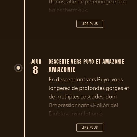
Baños, ville de pèlerinage et de
bains thermaux.
LIRE PLUS
JOUR
DESCENTE VERS PUYO ET AMAZONIE
8
AMAZONIE
En descendant vers Puyo, vous
longerez de profondes gorges et
de multiples cascades, dont
l'impressionnant «Pailón del
Diablo». Installation à
l'Hamadryade Lodge, qui
LIRE PLUS
domine le fleuve Napo, ou au