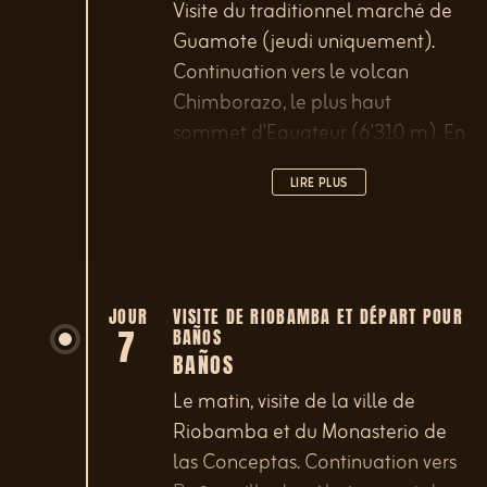
Visite du traditionnel marché de
Guamote (jeudi uniquement).
Continuation vers le volcan
Chimborazo, le plus haut
sommet d'Equateur (6'310 m). En
chemin, vous pourrez observer de
LIRE PLUS
nombreux lamas, alpagas et
même, avec un peu de chance,
des vigognes. Montée en voiture
jusqu'à 4'800 m, puis, pour ceux
qui le désirent, randonnée
JOUR
VISITE DE RIOBAMBA ET DÉPART POUR
7
BAÑOS
jusqu'au refuge Whymper, à
BAÑOS
5'000 m d'altitude.
Le matin, visite de la ville de
Riobamba et du Monasterio de
las Conceptas. Continuation vers