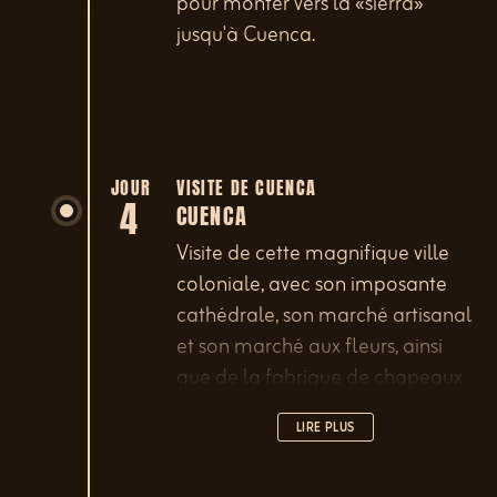
pour monter vers la «sierra»
jusqu'à Cuenca.
JOUR
VISITE DE CUENCA
4
CUENCA
Visite de cette magnifique ville
coloniale, avec son imposante
cathédrale, son marché artisanal
et son marché aux fleurs, ainsi
que de la fabrique de chapeaux
«panama».
LIRE PLUS