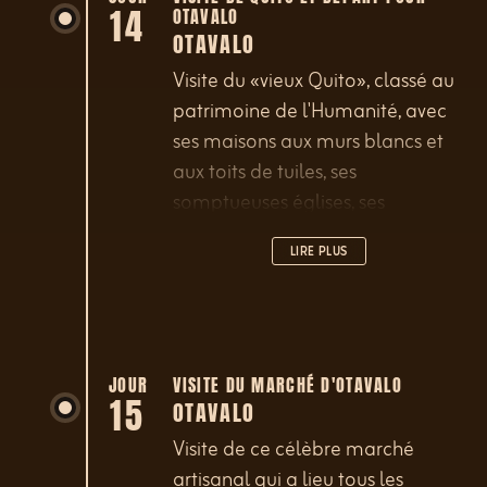
14
OTAVALO
rouges, renards des Andes,
OTAVALO
condors). Possibilité de monter
Visite du «vieux Quito», classé au
jusqu'au refuge, situé à 4'800 m.
patrimoine de l'Humanité, avec
Continuation vers Quito.
ses maisons aux murs blancs et
aux toits de tuiles, ses
somptueuses églises, ses
couvents, ses petites ruelles
LIRE PLUS
pavées, ses places et ses patios
qui témoignent d'un riche passé
colonial. Dans l'après-midi
départ vers Otavalo. Au détour
d'un virage, vous découvrirez une
JOUR
VISITE DU MARCHÉ D'OTAVALO
15
OTAVALO
vue spectaculaire sur le volcan
Imbabura, au pied duquel se
Visite de ce célèbre marché
trouve le pittoresque lac San
artisanal qui a lieu tous les