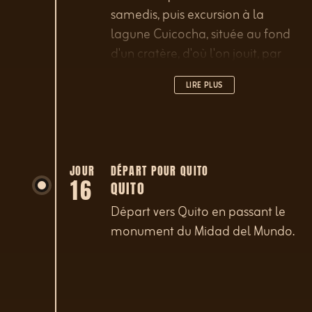
Pablo.
samedis, puis excursion à la
lagune Cuicocha, située au fond
d'un cratère, d'où l'on jouit, par
temps clair, d'une vue
LIRE PLUS
spectaculaire sur le volcan
Cotacachi. Balade en bateau sur
la lagune. L'après-midi, visite des
villages d'artisans de Cotacachi
et Peguche.
JOUR
DÉPART POUR QUITO
16
QUITO
Départ vers Quito en passant le
monument du Midad del Mundo.