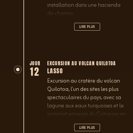
installation dans une hacienda
de charme.
LIRE PLUS
JOUR
EXCURSION AU VOLCAN QUILOTOA
12
LASSO
Excursion au cratère du volcan
Quilotoa, l'un des sites les plus
spectaculaires du pays, avec sa
lagune aux eaux turquoises et le
sommet enneigé du Cotopaxi en
toile de fond... Possibilité de
LIRE PLUS
descendre à pied vers sa lagune