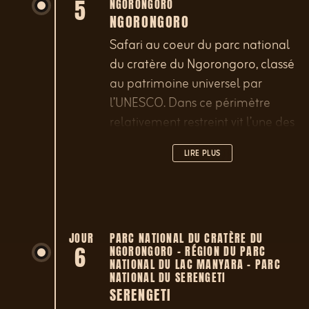
5
NGORONGORO
NGORONGORO
Safari au coeur du parc national
du cratère du Ngorongoro, classé
au patrimoine universel par
l’UNESCO. Dans ce périmètre
relativement restreint vit l’une des
plus importantes concentrations
LIRE PLUS
d’animaux de la planète.
JOUR
PARC NATIONAL DU CRATÈRE DU
6
NGORONGORO – RÉGION DU PARC
NATIONAL DU LAC MANYARA – PARC
NATIONAL DU SERENGETI
SERENGETI