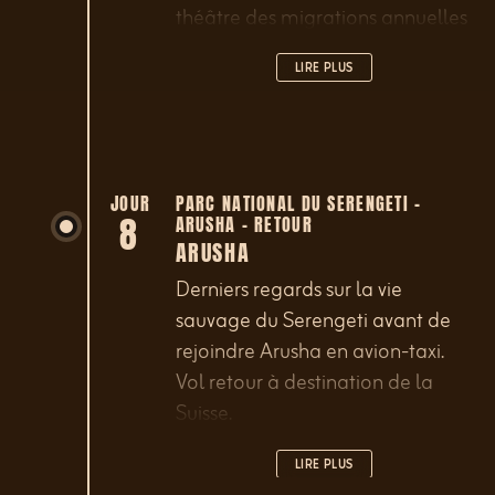
théâtre des migrations annuelles
des gnous, gazelles et zèbres se
LIRE PLUS
déplaçant vers l’ouest.
JOUR
PARC NATIONAL DU SERENGETI –
8
ARUSHA - RETOUR
ARUSHA
Derniers regards sur la vie
sauvage du Serengeti avant de
rejoindre Arusha en avion-taxi.
Vol retour à destination de la
Suisse.
LIRE PLUS