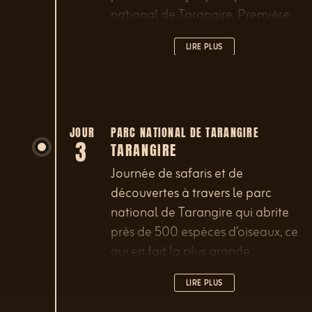
national de Tarangire. Première
sortie safari/découverte dans le
LIRE PLUS
parc en fin d’après-midi.
JOUR
PARC NATIONAL DE TARANGIRE
3
TARANGIRE
Journée de safaris et de
découvertes à travers le parc
national de Tarangire qui abrite
près de 500 espèces d’oiseaux, ce
qui en fait la plus grande
concentration au monde. Le parc
LIRE PLUS
est également célèbre pour sa
forêt de baobabs.