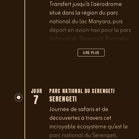
Transfert jusqu’à l’aérodrome
situé dans la région du parc
national du lac Manyara, puis
départ en avion-taxi pour le parc
national du Serengeti. Première
sortie safari/découverte dans le
LIRE PLUS
parc en fin d’après-midi.
JOUR
PARC NATIONAL DU SERENGETI
7
SERENGETI
Journée de safaris et de
découvertes à travers cet
incroyable écosystème qu’est le
parc national du Serengeti,