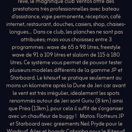
rêve, le magnifique club Ventos offre des
prestations très professionnelles avec bateau
d’assistance, vigie permanente, réception, café
internet, restaurant, douches, casiers, shop, chaises-
longues… Dans ce club, les planches ne sont pas
attribuées; mais vous choisissez entre 3
programmes : wave de 65 à 98 litres, freestyle
wave de 91 à 109 litres et slalom de 115 à 180
litres. Ce système vous permet de pouvoir tester
plusieurs modèles différents de la gamme JP et
Starboard. Le kitesurf se pratique seulement au
moins un kilomètre après la Dune de Jeri car avant
le vent est très irrégulier, idéalement les spots
renommés autour de Jeri sont Guriu (8 km) ainsi
que Préa (13km), pour cela il suffit de s'organiser
avec un chauffeur de buggy ! Matos: Flotteurs JP
et Starboard avec gréements Neil Pryde pour le
Windsurf. Ailes et boards Cabrinha pour le Kitesurf.