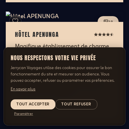
18
HÔTEL APENUNGA
Magifique établissement de charme
sur la plage de Jeri,
NOUS RESPECTONS VOTRE VIE PRIVÉE
incontestablement "the place to be"
Jerrycan Voyages utilise des cookies pour assurer le bon
à Jeri. Découvrez nos tarifs
fonctionnement du site et mesurer son audience. Vous
préférentiels.CATEGORIE4*
pouvez accepter, refuser ou paramétrer vos préférences.
CharmeSITUATIONSur la plage de
En savoir plus
Jeri avec une magnifiq...
TOUT ACCEPTER
TOUT REFUSER
En lire plus...
Paramétrer