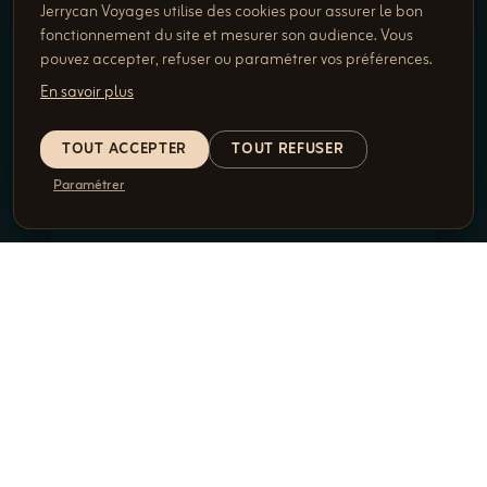
Jerrycan Voyages utilise des cookies pour assurer le bon
fonctionnement du site et mesurer son audience. Vous
pouvez accepter, refuser ou paramétrer vos préférences.
En savoir plus
TOUT ACCEPTER
TOUT REFUSER
Paramétrer
VOYAGES AUTHENTIQUES
VOYAGES SUR MESURE
DÉCOUVRIR