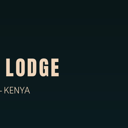
 LODGE
— KENYA