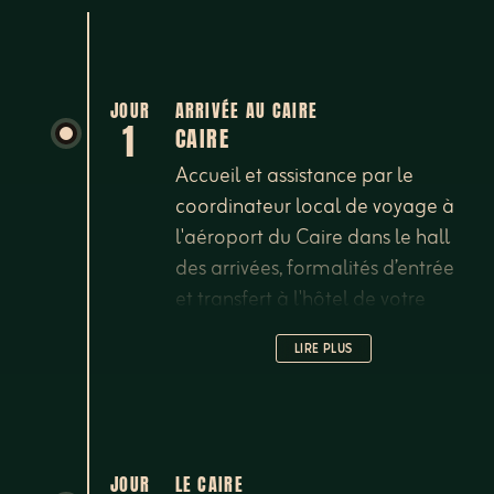
JOUR
ARRIVÉE AU CAIRE
1
CAIRE
Accueil et assistance par le
coordinateur local de voyage à
l'aéroport du Caire dans le hall
des arrivées, formalités d’entrée
et transfert à l'hôtel de votre
choix. Achat de visa: votre
LIRE PLUS
coordinateur de voyage
effectuera le préachat de
timbres de visa avant votre
arrivée. Découverte du Caire : une
ville vibrante, exaltante, exotique,
JOUR
LE CAIRE