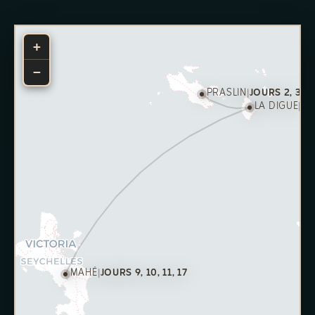
+
−
PRASLIN
|
JOURS 2, 3, 4,
LA DIGUE
|
JO
MAHÉ
|
JOURS 9, 10, 11, 17