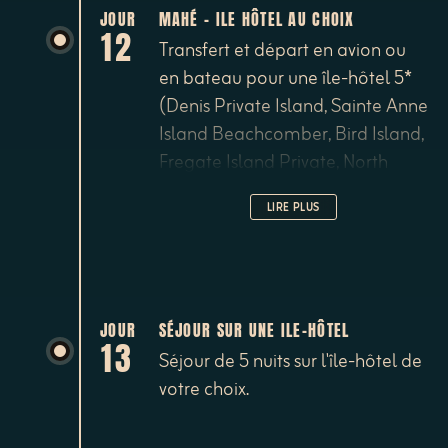
JOUR
MAHÉ - ILE HÔTEL AU CHOIX
12
Transfert et départ en avion ou
en bateau pour une île-hôtel 5*
(Denis Private Island, Sainte Anne
Island Beachcomber, Bird Island,
Fregate Island Private, North
Island, Alphonse Island ou Hilton
LIRE PLUS
Seychelles Labriz Resort à
Silhouette par exemple)
JOUR
SÉJOUR SUR UNE ILE-HÔTEL
13
Séjour de 5 nuits sur l'île-hôtel de
votre choix.