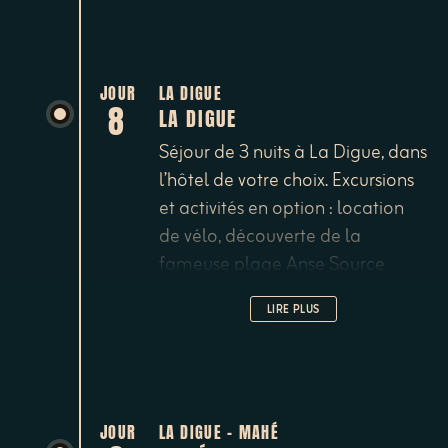
JOUR
LA DIGUE
8
LA DIGUE
Séjour de 3 nuits à La Digue, dans
l’hôtel de votre choix. Excursions
et activités en option : location
de vélo, découverte de la
fameuse plage Anse Source
d’Argent avec ses rochers polis,
LIRE PLUS
randonnées à pied.
JOUR
LA DIGUE - MAHÉ