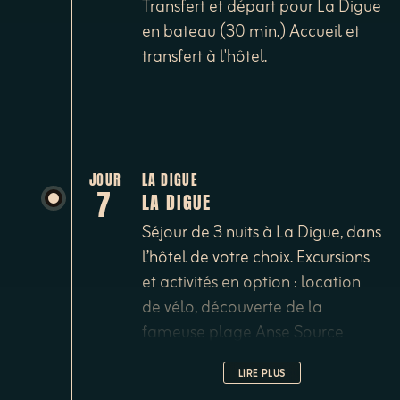
Transfert et départ pour La Digue
en bateau (30 min.) Accueil et
transfert à l'hôtel.
JOUR
LA DIGUE
7
LA DIGUE
Séjour de 3 nuits à La Digue, dans
l’hôtel de votre choix. Excursions
et activités en option : location
de vélo, découverte de la
fameuse plage Anse Source
d’Argent avec ses rochers polis,
LIRE PLUS
randonnées à pied.