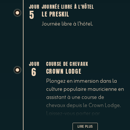
l’incroyable histoire de l’île.
JOUR
JOURNÉE LIBRE À L'HÔTEL
5
LE PRESKIL
Journée libre à l’hôtel.
JOUR
COURSE DE CHEVAUX
6
CROWN LODGE
Plongez en immersion dans la
culture populaire mauricienne en
assistant à une course de
chevaux depuis le Crown Lodge.
Laissez-vous porter par
l’ambiance et pariez sur votre
LIRE PLUS