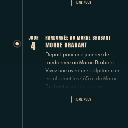
LIRE PLUS
circuits touristiques classiques.
Déjeuner chez l’habitant pour un
moment inoubliable de
générosité et d’hospitalité.
JOUR
RANDONNÉE AU MORNE BRABANT
4
MORNE BRABANT
Départ pour une journée de
randonnée au Morne Brabant.
Vivez une aventure palpitante en
escaladant les 465 m du Morne
Brabant jusqu’au sommet.
Admirez les vues époustouflantes
LIRE PLUS
sur la lagune qui s’étend devant
vous. Découvrez des espèces
animales et végétales
endémiques, ainsi que