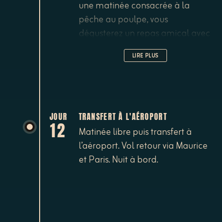
une matinée consacrée à la
pêche au poulpe, vous
dégusterez un repas amical avec
les locaux qui auront plaisir à
LIRE PLUS
vous faire partager leurs
traditions.
JOUR
TRANSFERT À L'AÉROPORT
12
Matinée libre puis transfert à
l’aéroport. Vol retour via Maurice
et Paris. Nuit à bord.