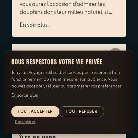
vous aurez l’occasion d’admirer les
dauphins dans leur milieu naturel, si ...
En voir plus...
NOUS RESPECTONS VOTRE VIE PRIVÉE
Jerrycan Voyages utilise des cookies pour assurer le bon
fonctionnement du site et mesurer son audience. Vous
pouvez accepter, refuser ou paramétrer vos préférences.
En savoir plus
TOUT ACCEPTER
TOUT REFUSER
Journée Complète
130.00 CHF
Paramétrer
CROISIÈRE EN CATAMARAN VERS LES